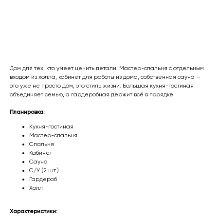
Рассчитать стоимость
Дом для тех, кто умеет ценить детали. Мастер-спальня с отдельным
входом из холла, кабинет для работы из дома, собственная сауна —
это уже не просто дом, это стиль жизни. Большая кухня-гостиная
объединяет семью, а гардеробная держит всё в порядке.
Планировка:
Кухня-гостиная
Мастер-спальня
Спальня
Кабинет
Сауна
С/У (2 шт.)
Гардероб
Холл
Характеристики: